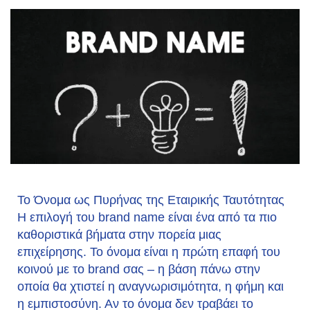
Το Όνομα ως Πυρήνας της Εταιρικής Ταυτότητας
Η επιλογή του brand name είναι ένα από τα πιο
καθοριστικά βήματα στην πορεία μιας
επιχείρησης. Το όνομα είναι η πρώτη επαφή του
κοινού με το brand σας – η βάση πάνω στην
οποία θα χτιστεί η αναγνωρισιμότητα, η φήμη και
η εμπιστοσύνη. Αν το όνομα δεν τραβάει το