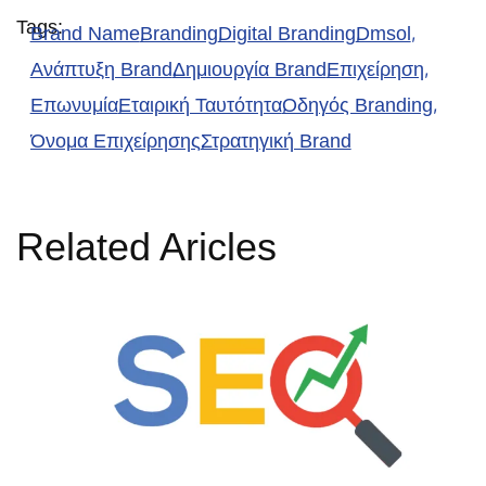
Tags:
Brand Name
Branding
Digital Branding
Dmsol
Ανάπτυξη Brand
Δημιουργία Brand
Επιχείρηση
Επωνυμία
Εταιρική Ταυτότητα
Οδηγός Branding
Όνομα Επιχείρησης
Στρατηγική Brand
Related Aricles