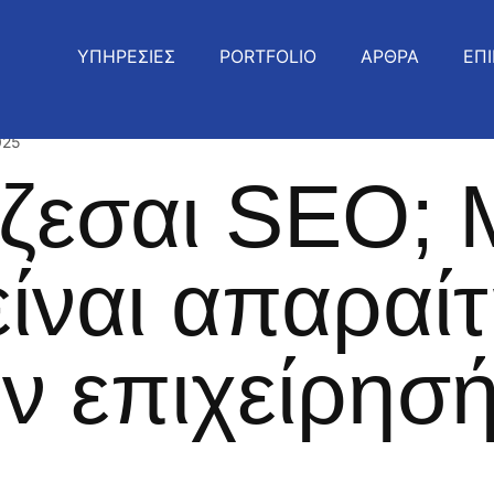
ΥΠΗΡΕΣΙΕΣ
PORTFOLIO
ΑΡΘΡΑ
ΕΠΙ
025
άζεσαι SEO; 
 είναι απαραί
ην επιχείρησ