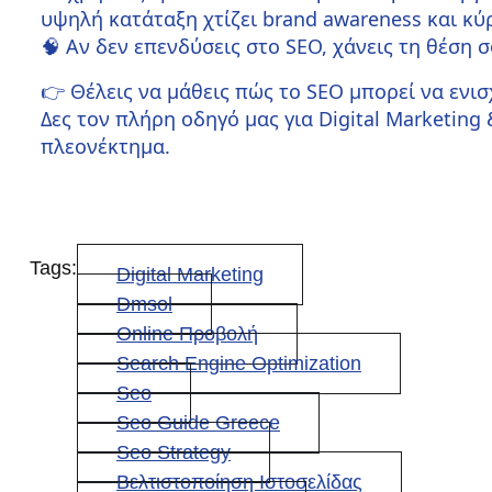
υψηλή κατάταξη χτίζει brand awareness και κύρ
🧠 Αν δεν επενδύσεις στο SEO, χάνεις τη θέση 
👉 Θέλεις να μάθεις πώς το SEO μπορεί να ενισ
Δες τον πλήρη οδηγό μας για
Digital Marketing
πλεονέκτημα.
Tags:
Digital Marketing
Dmsol
Online Προβολή
Search Engine Optimization
Seo
Seo Guide Greece
Seo Strategy
Βελτιστοποίηση Ιστοσελίδας