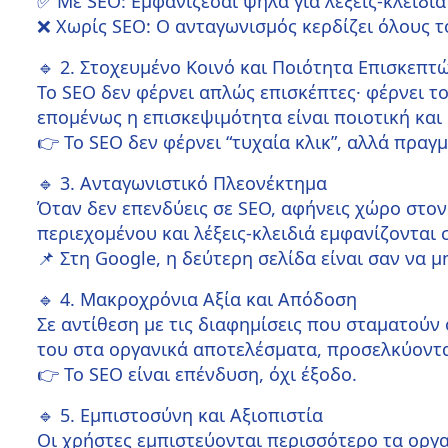
✅ Με SEO: Εμφανίζεσαι ψηλά για λέξεις-κλειδι
❌ Χωρίς SEO: Ο ανταγωνισμός κερδίζει όλους τ
🔹 2. Στοχευμένο Κοινό και Ποιότητα Επισκεπτ
Το SEO δεν φέρνει απλώς επισκέπτες· φέρνει τ
επομένως η επισκεψιμότητα είναι ποιοτική και
👉 Το SEO δεν φέρνει “τυχαία κλικ”, αλλά πρα
🔹 3. Ανταγωνιστικό Πλεονέκτημα
Όταν δεν επενδύεις σε SEO, αφήνεις χώρο στο
περιεχομένου και λέξεις-κλειδιά εμφανίζονται
📌
Στη Google, η δεύτερη σελίδα είναι σαν να μ
🔹 4. Μακροχρόνια Αξία και Απόδοση
Σε αντίθεση με τις διαφημίσεις που σταματούν 
του στα οργανικά αποτελέσματα, προσελκύοντ
👉 Το SEO είναι επένδυση, όχι έξοδο.
🔹 5. Εμπιστοσύνη και Αξιοπιστία
Οι χρήστες εμπιστεύονται περισσότερο τα οργα